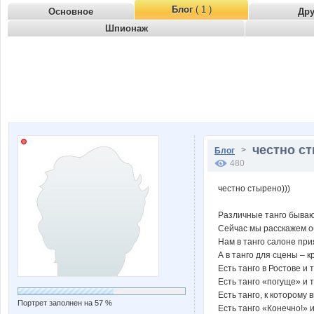
Блог
( 1 )
Основное
Др
Шпионаж
честно ст
>
Блог
480
честно стырено)))
Различные танго бываю
Сейчас мы расскажем о
Нам в танго салоне пр
А в танго для сцены – 
Есть танго в Ростове и 
Есть танго «погуще» и 
Есть танго, к которому 
Портрет заполнен на 57 %
Есть танго «Конечно!» и