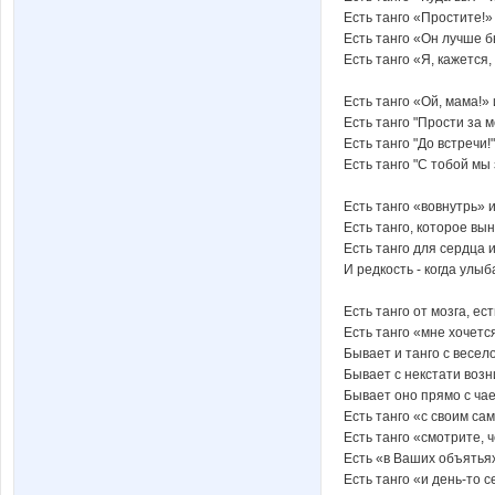
Есть танго «Простите!» 
Есть танго «Он лучше б
Есть танго «Я, кажется,
Есть танго «Ой, мама!» 
Есть танго "Прости за 
Есть танго "До встречи!"
Есть танго "С тобой мы 
Есть танго «вовнутрь» 
Есть танго, которое вын
Есть танго для сердца и
И редкость - когда улыб
Есть танго от мозга, ест
Есть танго «мне хочется
Бывает и танго с весел
Бывает с некстати возн
Бывает оно прямо с чае
Есть танго «с своим сам
Есть танго «смотрите, ч
Есть «в Ваших объятьях
Есть танго «и день-то 