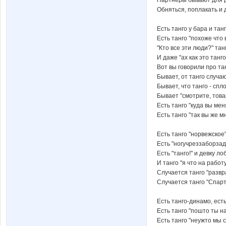
Обняться, поплакать и дл
Есть танго у бара и тан
Есть танго "похоже что 
"Кто все эти люди?" тан
И даже "ах как это танго 
Вот вы говорили про тан
Бывает, от танго случа
Бывает, что танго - сп
Бывает "смотрите, това
Есть танго "куда вы ме
Есть танго "так вы же м
Есть танго "норвежское"
Есть "ногучреззаборза
Есть "танго!" и девку л
И танго "я что на рабо
Случается танго "развр
Случается танго "Спарт
Есть танго-динамо, есть
Есть танго "пошто ты н
Есть танго "неужто мы 