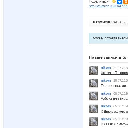
Поделиться:
http://www.nn.ru/user.
0 комментариев
. Ва
Чтобы оставлять ко
Новые записи в бл
nikom
21.07.202
Хотел в IT - поп
nikom
18.07.202
Полдневное лет
nikom
08.07.202
Азбука для Бура
nikom
05.06.202
К Дню русского 
nikom
05.06.202
В связи с пмэф-