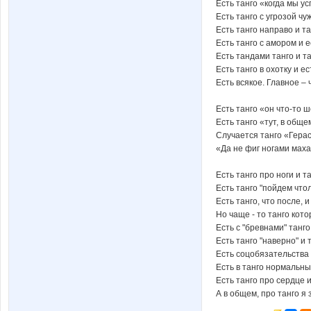
Есть танго «когда мы у
Есть танго с угрозой чу
Есть танго направо и та
Есть танго с амором и е
Есть тандами танго и та
Есть танго в охотку и е
Есть всякое. Главное – 
Есть танго «он что-то 
Есть танго «тут, в обще
Случается танго «Герас
«Да не фиг ногами маха
Есть танго про ноги и т
Есть танго "пойдем что
Есть танго, что после, и
Но чаще - то танго кото
Есть c "бревнами" танго
Есть танго "наверно" и 
Есть соцобязательства 
Есть в танго нормальные
Есть танго про сердце и
А в общем, про танго я 