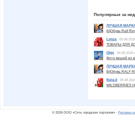
Популярные за не
ЛУЧШАЯ МАРК
[b]Обувь Ralf Ri
Lonza
05.08.2026
ТОВАРЫ ДЛЯ ДО
Olgs
04.08.2026 
Фото вещей из ки
ЛУЧШАЯ МАРК
[b]Обувь RALF RI
Nata.li
05.08.202
WILDBERRIES Н
© 2026 ООО «Сеть городских порталов» ·
Реклама н