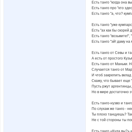
Есть танго "когда она в
Есть танго про "кто здес
Есть танго "а, что? ку
Есть танго "уже кумпарс
Есть "ах как бы скорей 
Есть танго "возьмите!", 
Есть танго "эй! даму на 
Есть танго от Севы и та
А есть от простого Куз
Есть танго от Маньки. Н
Случается танго от Ма
И чтоб закрепить вклад 
Скажу, что бывает еще 
Пусть ржут аргентинцы, 
Но в мире достаточно э
Есть танго-нуэво и танг
По слухам же танго - н
Ты плохо танцуешь? Так
Не с той стороны ты п
Есть танго «Куда вы?» и