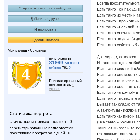
Всегда восхитительно т
Отправить приватное сообщение
Есть танго «он пах удив
Есть танго из мести и та
Добавить в друзья
Есть танго «про ноги» и
Есть танго «Василий, я
Игнорировать
Есть танго «Немыслимо
Есть танго на даче (и д
Сделать подарок
Есть танго «сбежать бы
Мой малыш - Основной
Два мира, два полюса: т
популярность:
31869 место
И танго «сегодня любо
рейтинг
791
?
Есть танго «волшебно!»
Есть танго «не может» и
Есть танго-пятерки и та
Привилегированный
пользователь
4
Есть танго «родная, с т
уровня
Есть танго «я круче!» 
Есть танго «позвольте
Бывает так сладко от т
А танго-тузы - исключи
Статистика портрета:
Есть танго как пиво и та
сейчас просматривают портрет - 0
(Все танго – большая п
ТангО от Мигеля и танг
зарегистрированные пользователи
посетившие портрет за 7 дней - 0
Различные танго бываю
Партнеры бывают для 