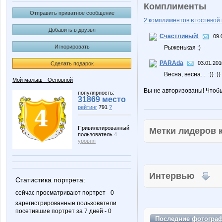
Комплименты
Отправить приватное сообщение
2 комплиментов в гостевой 
Добавить в друзья
Счастливый!
09.
Игнорировать
Рыженькая :)
PARAda
03.01.201
Сделать подарок
Весна, весна.... :)) :))
Мой малыш - Основной
Вы не авторизованы! Чтоб
популярность:
31869 место
рейтинг
791
?
Привилегированный
Метки лидеров
пользователь
4
уровня
Интервью
Статистика портрета:
сейчас просматривают портрет - 0
зарегистрированные пользователи
посетившие портрет за 7 дней - 0
Последние
фотогра